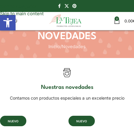
Skip to navigation
Skip to main content
Abrir barra de herramientas
0
MENÚ
0.00
NOVEDADES
Inicio
Novedades
Nuestras novedades
Contamos con productos especiales a un excelente precio
NUEVO
NUEVO