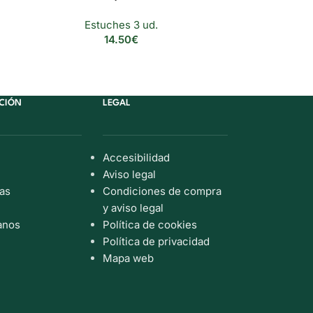
Estuches 3 ud.
Es
14.50
€
CIÓN
LEGAL
Accesibilidad
Aviso legal
as
Condiciones de compra
y aviso legal
anos
Política de cookies
Política de privacidad
Mapa web