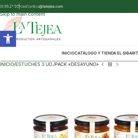
Skip to navigation
25 88 21 00
lossibaritas@latejea.com
Skip to main content
Abrir barra de herramientas
INICIO
CATÁLOGO Y TIENDA EL SIBARIT
INICIO
ESTUCHES 3 UD.
PACK «DESAYUNO»