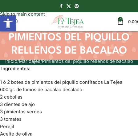
Skip to navigation
Skip to main content
Abrir barra de herramientas
0
MENÚ
0.00
PIMIENTOS DEL PIQUILLO
RELLENOS DE BACALAO
Inicio
Maridajes
Pimientos del piquillo rellenos de bacalao
Ingredientes:
1 ó 2 botes de pimientos del piquillo confitados La Tejea
600 gr. de lomos de bacalao desalado
2 cebollas
3 dientes de ajo
3 pimientos verdes
3 tomates
Perejil
Aceite de oliva