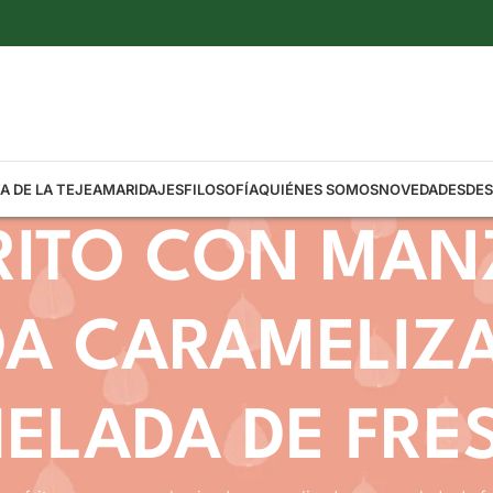
A DE LA TEJEA
MARIDAJES
FILOSOFÍA
QUIÉNES SOMOS
NOVEDADES
DE
RITO CON MA
A CARAMELIZA
ELADA DE FRE