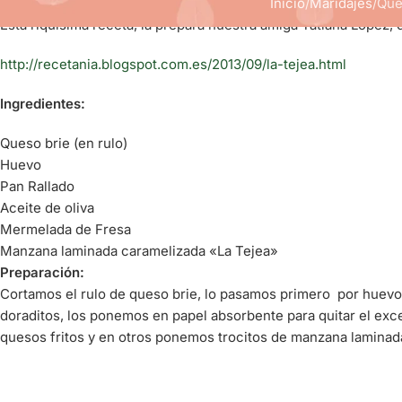
Inicio
Maridajes
Que
Esta riquísima receta, la prepara nuestra amiga Tatiana López,
http://recetania.blogspot.com.es/2013/09/la-tejea.html
Ingredientes:
Queso brie (en rulo)
Huevo
Pan Rallado
Aceite de oliva
Mermelada de Fresa
Manzana laminada caramelizada «La Tejea»
Preparación:
Cortamos el rulo de queso brie, lo pasamos primero por huevo, 
doraditos, los ponemos en papel absorbente para quitar el e
quesos fritos y en otros ponemos trocitos de manzana laminada c