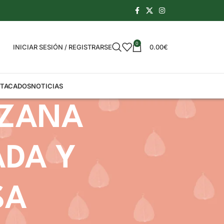
0
INICIAR SESIÓN / REGISTRARSE
0.00
€
STACADOS
NOTICIAS
NZANA
DA Y
SA