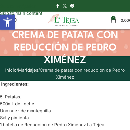
Skip to navigation
Skip to main content
Abrir barra de herramientas
0
MENÚ
0.00
CREMA DE PATATA CON
REDUCCIÓN DE PEDRO
XIMÉNEZ
Inicio
Maridajes
Crema de patata con reducción de Pedro
Ximénez
Ingredientes:
5 Patatas.
500ml de Leche.
Una nuez de mantequilla
Sal y pimienta.
1 botella de Reducción de Pedro Ximénez La Tejea.