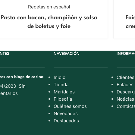
Recetas en español
Pasta con bacon, champiñón y salsa
Foi
de boletus y foie
cre
ENTES
NAVEGACIÓN
INFORMA
Inicio
Clientes
ces con blogs de cocina
Tienda
Enlaces
04/2023
Sin
Maridajes
Descarg
entarios
Filosofía
Noticias
Quiénes somos
Contáct
Novedades
Destacados