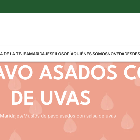
A DE LA TEJEA
MARIDAJES
FILOSOFÍA
QUIÉNES SOMOS
NOVEDADES
DE
AVO ASADOS C
DE UVAS
Maridajes
Muslos de pavo asados con salsa de uvas