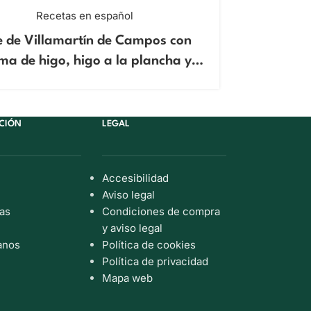
Recetas en español
e de Villamartín de Campos con
Ensal
ma de higo, higo a la plancha y
reducción de vino de Oporto
CIÓN
LEGAL
Accesibilidad
Aviso legal
as
Condiciones de compra
y aviso legal
anos
Política de cookies
Política de privacidad
Mapa web