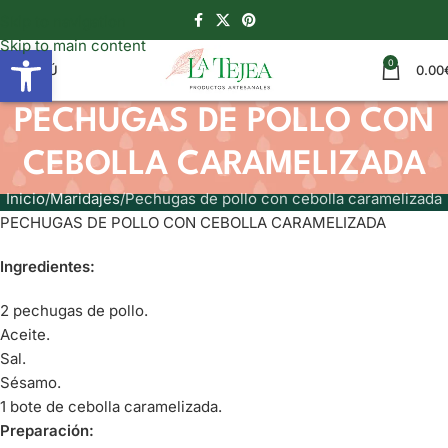
Skip to navigation
Skip to main content
Abrir barra de herramientas
0
MENÚ
0.00
PECHUGAS DE POLLO CON
CEBOLLA CARAMELIZADA
Inicio
Maridajes
Pechugas de pollo con cebolla caramelizada
PECHUGAS DE POLLO CON CEBOLLA CARAMELIZADA
Ingredientes:
2 pechugas de pollo.
Aceite.
Sal.
Sésamo.
1 bote de cebolla caramelizada.
Preparación: