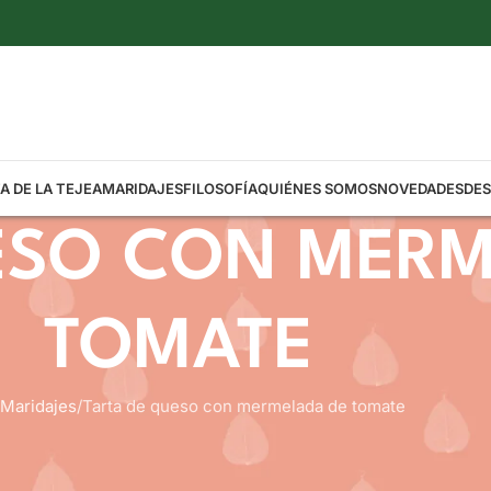
A DE LA TEJEA
MARIDAJES
FILOSOFÍA
QUIÉNES SOMOS
NOVEDADES
DE
ESO CON MERM
TOMATE
Maridajes
Tarta de queso con mermelada de tomate