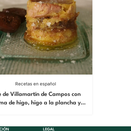
Recetas en español
e de Villamartín de Campos con
Ensal
ma de higo, higo a la plancha y
reducción de vino de Oporto
CIÓN
LEGAL